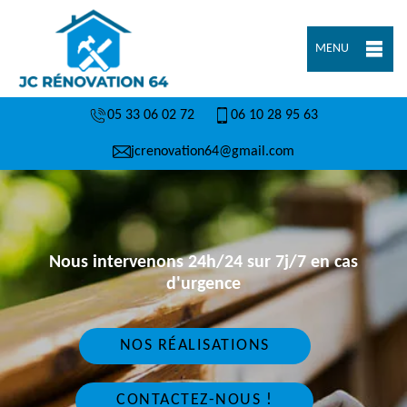
MENU
05 33 06 02 72
06 10 28 95 63
jcrenovation64@gmail.com
Nous intervenons 24h/24 sur 7j/7 en cas
d'urgence
NOS RÉALISATIONS
CONTACTEZ-NOUS !