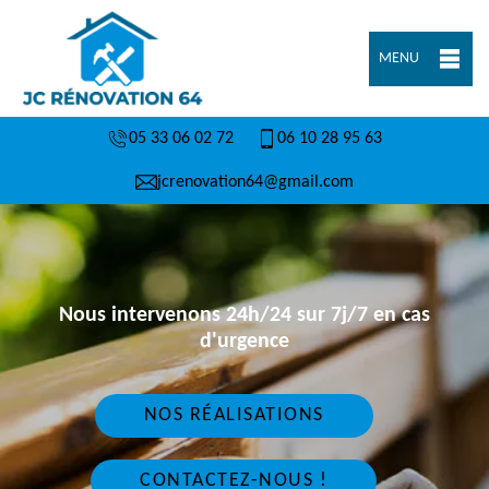
MENU
05 33 06 02 72
06 10 28 95 63
jcrenovation64@gmail.com
Nous intervenons 24h/24 sur 7j/7 en cas
d'urgence
NOS RÉALISATIONS
CONTACTEZ-NOUS !