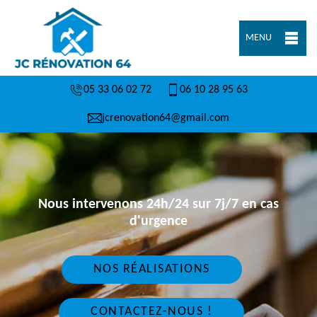
MENU
05 33 06 02 72
06 10 28 95 63
jcrenovation64@gmail.com
Nous intervenons 24h/24 sur 7j/7 en cas
d'urgence
NOS RÉALISATIONS
CONTACTEZ-NOUS !