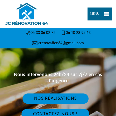
MENU
05 33 06 02 72
06 10 28 95 63
jcrenovation64@gmail.com
Nous intervenons 24h/24 sur 7j/7 en cas
d'urgence
NOS RÉALISATIONS
CONTACTEZ-NOUS !