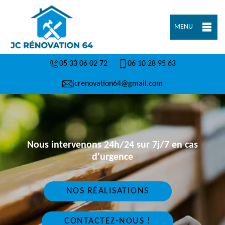
MENU
05 33 06 02 72
06 10 28 95 63
jcrenovation64@gmail.com
Nous intervenons 24h/24 sur 7j/7 en cas
d'urgence
NOS RÉALISATIONS
CONTACTEZ-NOUS !