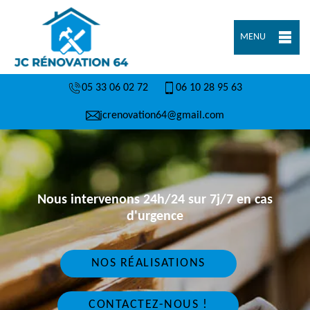
MENU
05 33 06 02 72
06 10 28 95 63
jcrenovation64@gmail.com
Nous intervenons 24h/24 sur 7j/7 en cas
d'urgence
NOS RÉALISATIONS
CONTACTEZ-NOUS !