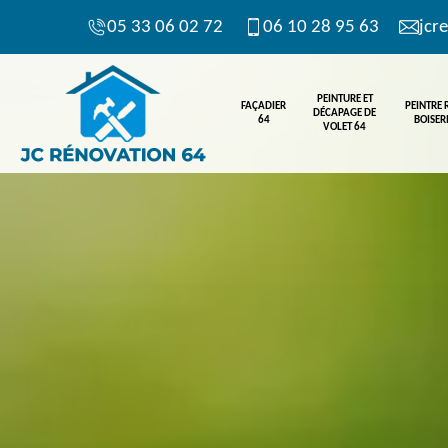
05 33 06 02 72
06 10 28 95 63
jcr
PEINTURE ET
FAÇADIER
PEINTRE
DÉCAPAGE DE
64
BOISERI
VOLET 64