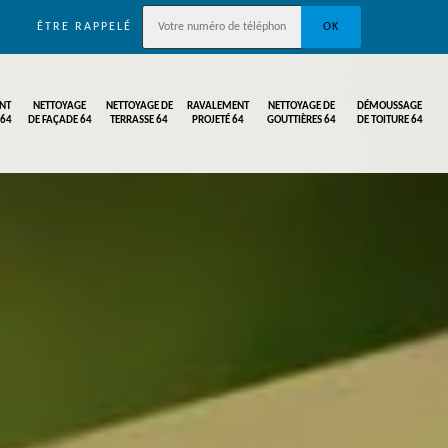
ÊTRE RAPPELÉ
NT
NETTOYAGE
NETTOYAGE DE
RAVALEMENT
NETTOYAGE DE
DÉMOUSSAGE
 64
DE FAÇADE 64
TERRASSE 64
PROJETÉ 64
GOUTTIÈRES 64
DE TOITURE 64