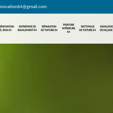
enovation64@gmail.com
PEINTURE
 RÉNOVATION
ENTREPRISE DE
RÉPARATION
NETTOYAGE
RAVALEME
INTÉRIEURE
E, BOIS 64
RAVALEMENT 64
DE TOITURE 64
DE TOITURE 64
DE FAÇADE
64