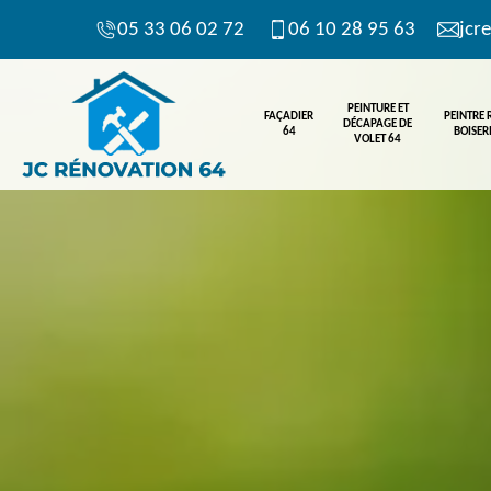
05 33 06 02 72
06 10 28 95 63
jcr
PEINTURE ET
FAÇADIER
PEINTRE
DÉCAPAGE DE
64
BOISERI
VOLET 64