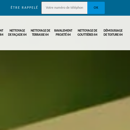
ÊTRE RAPPELÉ
NT
NETTOYAGE
NETTOYAGE DE
RAVALEMENT
NETTOYAGE DE
DÉMOUSSAGE
 64
DE FAÇADE 64
TERRASSE 64
PROJETÉ 64
GOUTTIÈRES 64
DE TOITURE 64