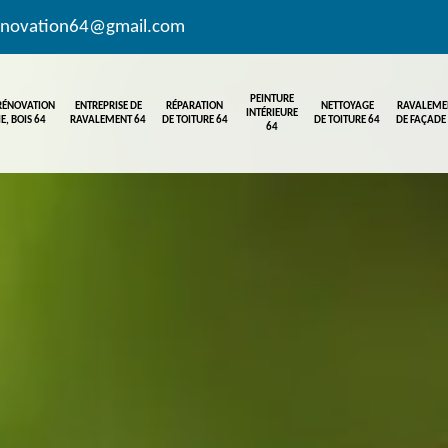
enovation64@gmail.com
PEINTURE
 RÉNOVATION
ENTREPRISE DE
RÉPARATION
NETTOYAGE
RAVALEME
INTÉRIEURE
E, BOIS 64
RAVALEMENT 64
DE TOITURE 64
DE TOITURE 64
DE FAÇADE
64