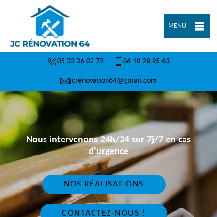
MENU
05 33 06 02 72
06 10 28 95 63
jcrenovation64@gmail.com
Nous intervenons 24h/24 sur 7j/7 en cas
d'urgence
NOS RÉALISATIONS
CONTACTEZ-NOUS !