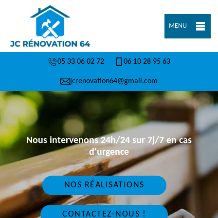
MENU
05 33 06 02 72
06 10 28 95 63
jcrenovation64@gmail.com
Nous intervenons 24h/24 sur 7j/7 en cas
d'urgence
NOS RÉALISATIONS
CONTACTEZ-NOUS !