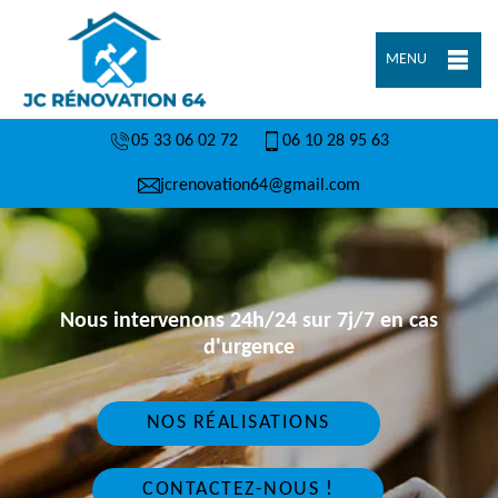
MENU
05 33 06 02 72
06 10 28 95 63
jcrenovation64@gmail.com
Nous intervenons 24h/24 sur 7j/7 en cas
d'urgence
NOS RÉALISATIONS
CONTACTEZ-NOUS !