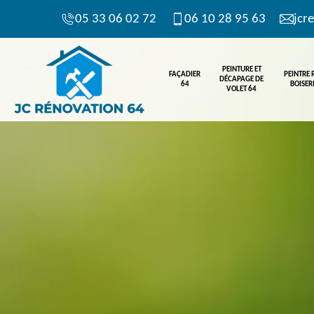
05 33 06 02 72
06 10 28 95 63
jcr
PEINTURE ET
FAÇADIER
PEINTRE
DÉCAPAGE DE
64
BOISERI
VOLET 64