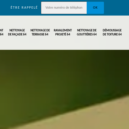
ÊTRE RAPPELÉ
NT
NETTOYAGE
NETTOYAGE DE
RAVALEMENT
NETTOYAGE DE
DÉMOUSSAGE
 64
DE FAÇADE 64
TERRASSE 64
PROJETÉ 64
GOUTTIÈRES 64
DE TOITURE 64