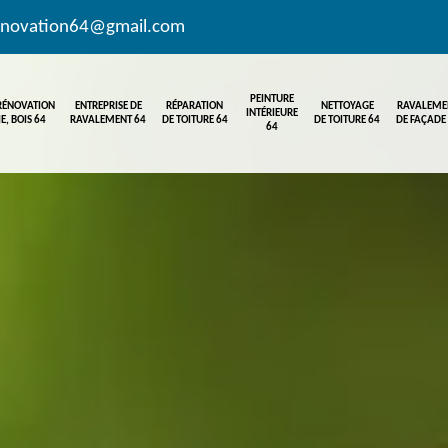
enovation64@gmail.com
PEINTURE
 RÉNOVATION
ENTREPRISE DE
RÉPARATION
NETTOYAGE
RAVALEME
INTÉRIEURE
E, BOIS 64
RAVALEMENT 64
DE TOITURE 64
DE TOITURE 64
DE FAÇADE
64