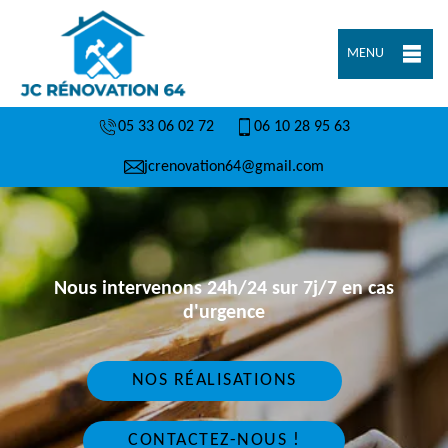
MENU
05 33 06 02 72
06 10 28 95 63
jcrenovation64@gmail.com
Nous intervenons 24h/24 sur 7j/7 en cas
d'urgence
NOS RÉALISATIONS
CONTACTEZ-NOUS !