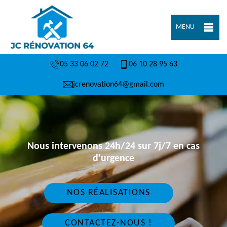
MENU
05 33 06 02 72
06 10 28 95 63
jcrenovation64@gmail.com
Nous intervenons 24h/24 sur 7j/7 en cas
d'urgence
NOS RÉALISATIONS
CONTACTEZ-NOUS !