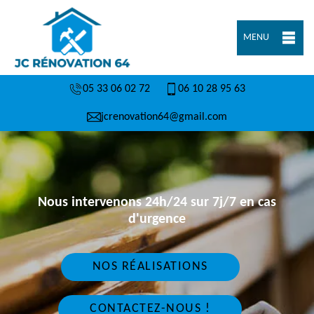
MENU
05 33 06 02 72
06 10 28 95 63
jcrenovation64@gmail.com
Nous intervenons 24h/24 sur 7j/7 en cas
d'urgence
NOS RÉALISATIONS
CONTACTEZ-NOUS !