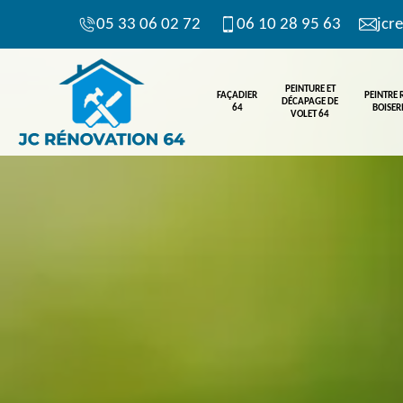
05 33 06 02 72
06 10 28 95 63
jcr
PEINTURE ET
FAÇADIER
PEINTRE
DÉCAPAGE DE
64
BOISERI
VOLET 64