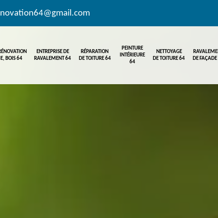
enovation64@gmail.com
PEINTURE
 RÉNOVATION
ENTREPRISE DE
RÉPARATION
NETTOYAGE
RAVALEME
INTÉRIEURE
E, BOIS 64
RAVALEMENT 64
DE TOITURE 64
DE TOITURE 64
DE FAÇADE
64