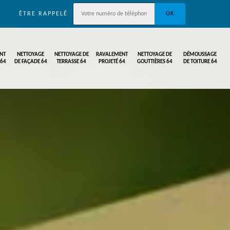
ÊTRE RAPPELÉ
NT
NETTOYAGE
NETTOYAGE DE
RAVALEMENT
NETTOYAGE DE
DÉMOUSSAGE
 64
DE FAÇADE 64
TERRASSE 64
PROJETÉ 64
GOUTTIÈRES 64
DE TOITURE 64