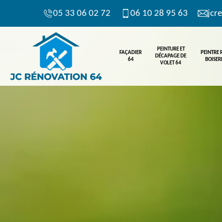
05 33 06 02 72
06 10 28 95 63
jcr
PEINTURE ET
FAÇADIER
PEINTRE
DÉCAPAGE DE
64
BOISERI
VOLET 64