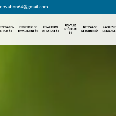
enovation64@gmail.com
PEINTURE
 RÉNOVATION
ENTREPRISE DE
RÉPARATION
NETTOYAGE
RAVALEME
INTÉRIEURE
E, BOIS 64
RAVALEMENT 64
DE TOITURE 64
DE TOITURE 64
DE FAÇADE
64