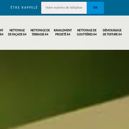
ÊTRE RAPPELÉ
NT
NETTOYAGE
NETTOYAGE DE
RAVALEMENT
NETTOYAGE DE
DÉMOUSSAGE
 64
DE FAÇADE 64
TERRASSE 64
PROJETÉ 64
GOUTTIÈRES 64
DE TOITURE 64