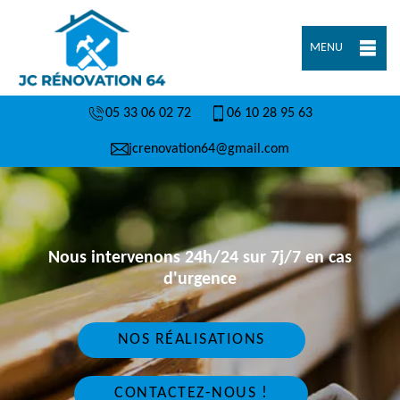
MENU
05 33 06 02 72
06 10 28 95 63
jcrenovation64@gmail.com
Nous intervenons 24h/24 sur 7j/7 en cas
d'urgence
NOS RÉALISATIONS
CONTACTEZ-NOUS !