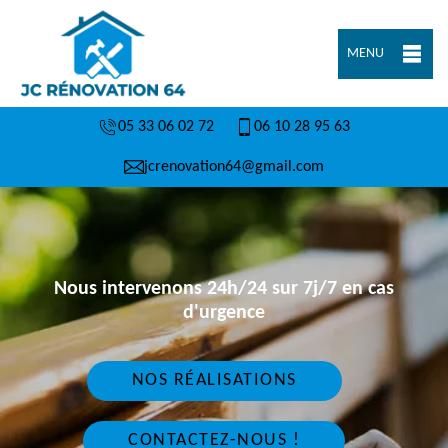
MENU
05 33 06 02 72
06 10 28 95 63
jcrenovation64@gmail.com
Nous intervenons 24h/24 sur 7j/7 en cas
d'urgence
NOS RÉALISATIONS
CONTACTEZ-NOUS !