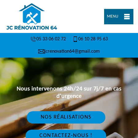
MENU
05 33 06 02 72
06 10 28 95 63
jcrenovation64@gmail.com
Nous intervenons 24h/24 sur 7j/7 en cas
d'urgence
NOS RÉALISATIONS
CONTACTEZ-NOUS !