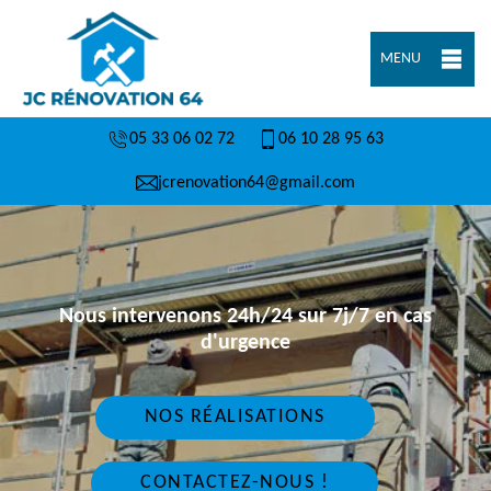
MENU
05 33 06 02 72
06 10 28 95 63
jcrenovation64@gmail.com
Nous intervenons 24h/24 sur 7j/7 en cas
d'urgence
NOS RÉALISATIONS
CONTACTEZ-NOUS !