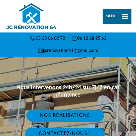
MENU
05 33 06 02 72
06 10 28 95 63
jcrenovation64@gmail.com
Nous intervenons 24h/24 sur 7j/7 en cas
d'urgence
NOS RÉALISATIONS
CONTACTEZ-NOUS !