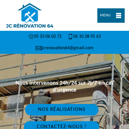
MENU
05 33 06 02 72
06 10 28 95 63
jcrenovation64@gmail.com
Nous intervenons 24h/24 sur 7j/7 en cas
d'urgence
NOS RÉALISATIONS
CONTACTEZ-NOUS !