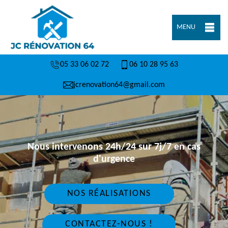
MENU
05 33 06 02 72
06 10 28 95 63
jcrenovation64@gmail.com
Nous intervenons 24h/24 sur 7j/7 en cas
d'urgence
NOS RÉALISATIONS
CONTACTEZ-NOUS !