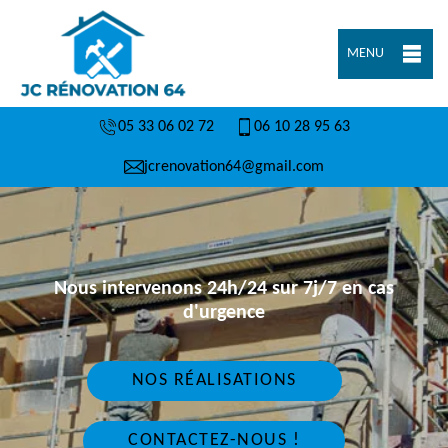
MENU
05 33 06 02 72
06 10 28 95 63
jcrenovation64@gmail.com
Nous intervenons 24h/24 sur 7j/7 en cas
d'urgence
NOS RÉALISATIONS
CONTACTEZ-NOUS !