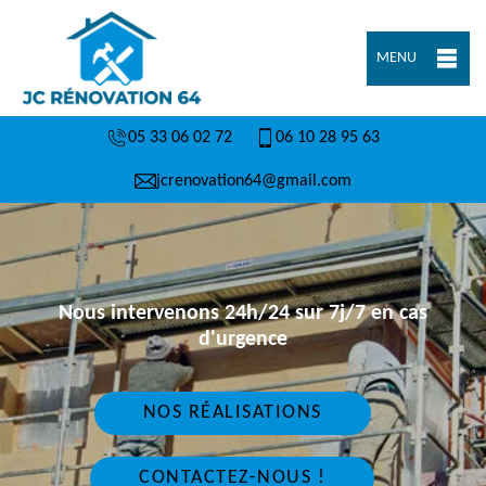
MENU
05 33 06 02 72
06 10 28 95 63
jcrenovation64@gmail.com
Nous intervenons 24h/24 sur 7j/7 en cas
d'urgence
NOS RÉALISATIONS
CONTACTEZ-NOUS !