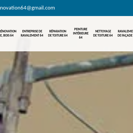
enovation64@gmail.com
PEINTURE
 RÉNOVATION
ENTREPRISE DE
RÉPARATION
NETTOYAGE
RAVALEME
INTÉRIEURE
E, BOIS 64
RAVALEMENT 64
DE TOITURE 64
DE TOITURE 64
DE FAÇADE
64