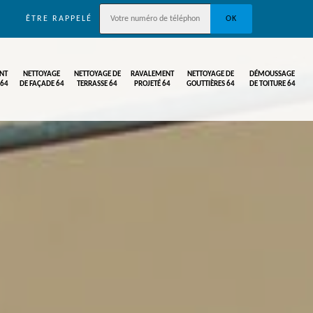
ÊTRE RAPPELÉ
NT
NETTOYAGE
NETTOYAGE DE
RAVALEMENT
NETTOYAGE DE
DÉMOUSSAGE
 64
DE FAÇADE 64
TERRASSE 64
PROJETÉ 64
GOUTTIÈRES 64
DE TOITURE 64