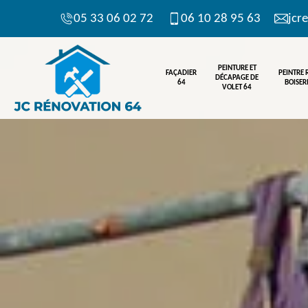
05 33 06 02 72
06 10 28 95 63
jcr
PEINTURE ET
FAÇADIER
PEINTRE
DÉCAPAGE DE
64
BOISERI
VOLET 64