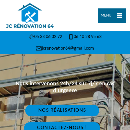
MENU
05 33 06 02 72
06 10 28 95 63
jcrenovation64@gmail.com
Nous intervenons 24h/24 sur 7j/7 en cas
d'urgence
NOS RÉALISATIONS
CONTACTEZ-NOUS !