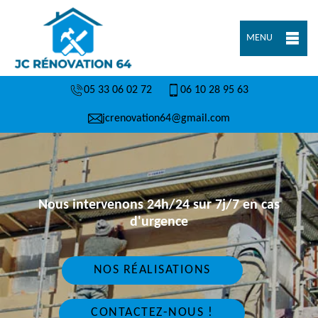
MENU
05 33 06 02 72
06 10 28 95 63
jcrenovation64@gmail.com
Nous intervenons 24h/24 sur 7j/7 en cas
d'urgence
NOS RÉALISATIONS
CONTACTEZ-NOUS !