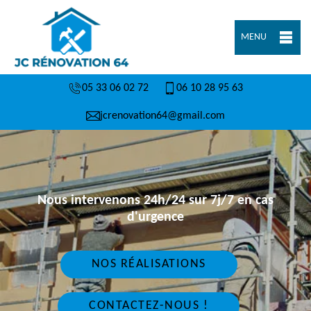
MENU
05 33 06 02 72
06 10 28 95 63
jcrenovation64@gmail.com
Nous intervenons 24h/24 sur 7j/7 en cas
d'urgence
NOS RÉALISATIONS
CONTACTEZ-NOUS !