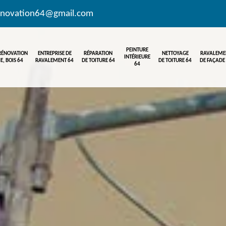
enovation64@gmail.com
PEINTURE
 RÉNOVATION
ENTREPRISE DE
RÉPARATION
NETTOYAGE
RAVALEME
INTÉRIEURE
E, BOIS 64
RAVALEMENT 64
DE TOITURE 64
DE TOITURE 64
DE FAÇADE
64