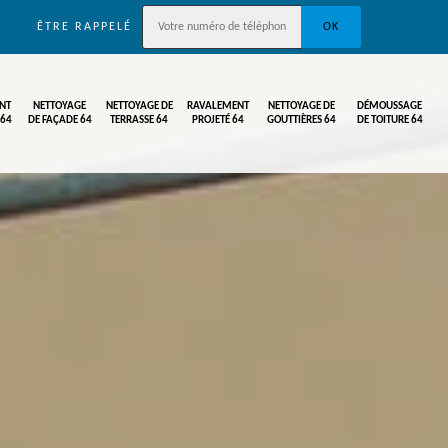
ÊTRE RAPPELÉ
NT
NETTOYAGE
NETTOYAGE DE
RAVALEMENT
NETTOYAGE DE
DÉMOUSSAGE
 64
DE FAÇADE 64
TERRASSE 64
PROJETÉ 64
GOUTTIÈRES 64
DE TOITURE 64