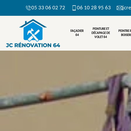
05 33 06 02 72
06 10 28 95 63
jcr
PEINTURE ET
FAÇADIER
PEINTRE
DÉCAPAGE DE
64
BOISERI
VOLET 64