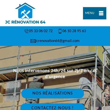
MENU
05 33 06 02 72
06 10 28 95 63
jcrenovation64@gmail.com
Nous intervenons 24h/24 sur 7j/7 en cas
d'urgence
NOS RÉALISATIONS
CONTACTEZ-NOUS !