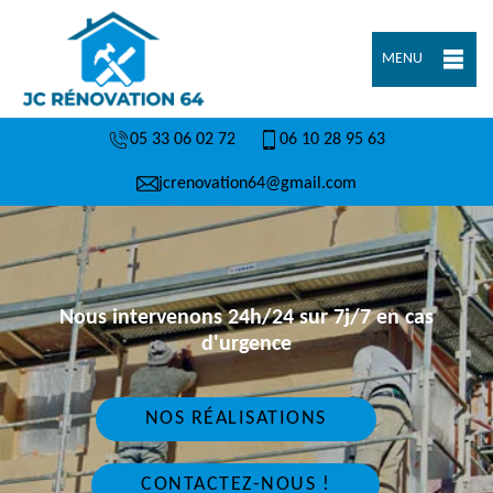
MENU
05 33 06 02 72
06 10 28 95 63
jcrenovation64@gmail.com
Nous intervenons 24h/24 sur 7j/7 en cas
d'urgence
NOS RÉALISATIONS
CONTACTEZ-NOUS !