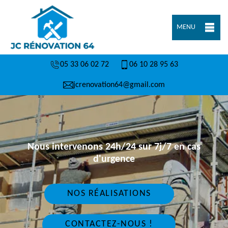
MENU
05 33 06 02 72
06 10 28 95 63
jcrenovation64@gmail.com
Nous intervenons 24h/24 sur 7j/7 en cas
d'urgence
NOS RÉALISATIONS
CONTACTEZ-NOUS !