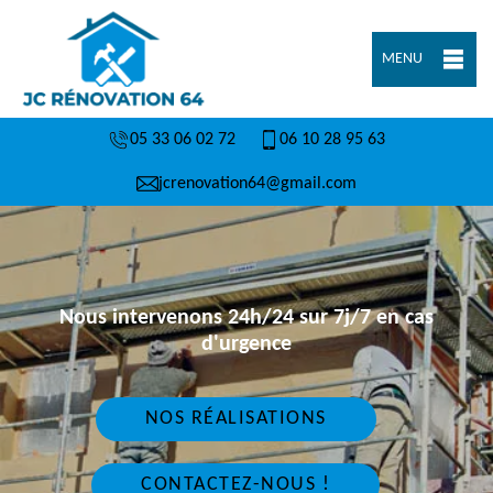
MENU
05 33 06 02 72
06 10 28 95 63
jcrenovation64@gmail.com
Nous intervenons 24h/24 sur 7j/7 en cas
d'urgence
NOS RÉALISATIONS
CONTACTEZ-NOUS !