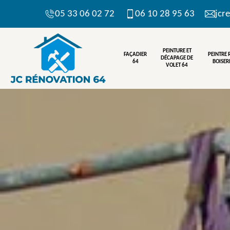
05 33 06 02 72
06 10 28 95 63
jcr
PEINTURE ET
FAÇADIER
PEINTRE
DÉCAPAGE DE
64
BOISERI
VOLET 64