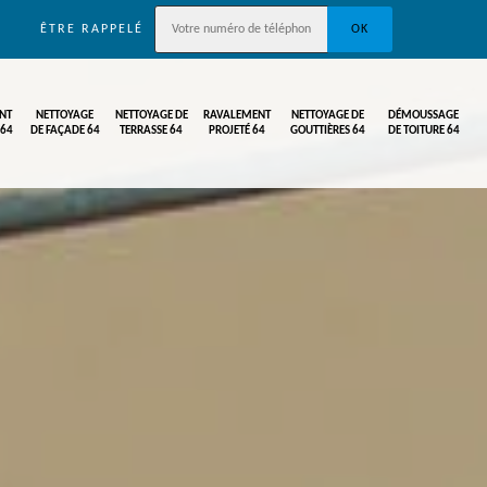
ÊTRE RAPPELÉ
NT
NETTOYAGE
NETTOYAGE DE
RAVALEMENT
NETTOYAGE DE
DÉMOUSSAGE
 64
DE FAÇADE 64
TERRASSE 64
PROJETÉ 64
GOUTTIÈRES 64
DE TOITURE 64