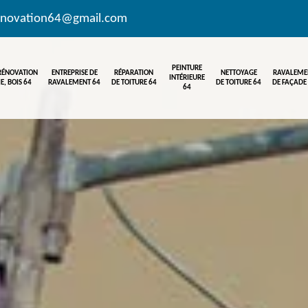
enovation64@gmail.com
PEINTURE
 RÉNOVATION
ENTREPRISE DE
RÉPARATION
NETTOYAGE
RAVALEME
INTÉRIEURE
E, BOIS 64
RAVALEMENT 64
DE TOITURE 64
DE TOITURE 64
DE FAÇADE
64