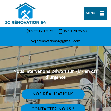
MENU
05 33 06 02 72
06 10 28 95 63
jcrenovation64@gmail.com
Nous intervenons 24h/24 sur 7j/7 en cas
d'urgence
NOS RÉALISATIONS
CONTACTEZ-NOUS !