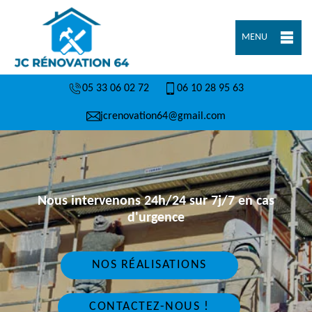
MENU
05 33 06 02 72
06 10 28 95 63
jcrenovation64@gmail.com
Nous intervenons 24h/24 sur 7j/7 en cas
d'urgence
NOS RÉALISATIONS
CONTACTEZ-NOUS !