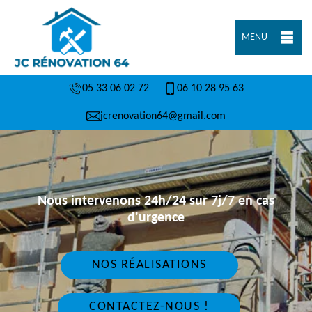
MENU
05 33 06 02 72
06 10 28 95 63
jcrenovation64@gmail.com
Nous intervenons 24h/24 sur 7j/7 en cas
d'urgence
NOS RÉALISATIONS
CONTACTEZ-NOUS !