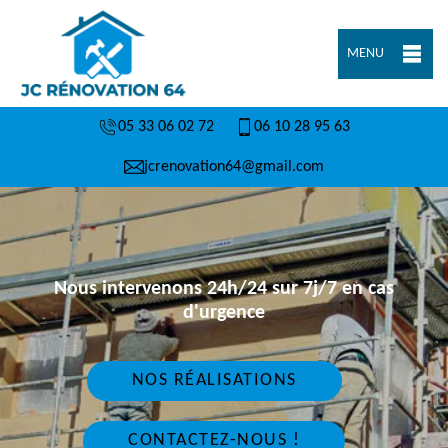
MENU
05 33 06 02 72
06 10 28 95 63
jcrenovation64@gmail.com
Nous intervenons 24h/24 sur 7j/7 en cas
d'urgence
NOS RÉALISATIONS
CONTACTEZ-NOUS !