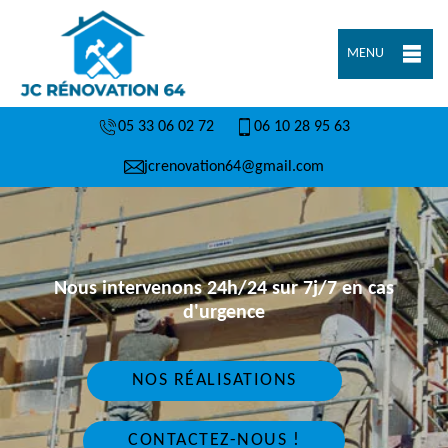
MENU
05 33 06 02 72
06 10 28 95 63
jcrenovation64@gmail.com
Nous intervenons 24h/24 sur 7j/7 en cas
d'urgence
NOS RÉALISATIONS
CONTACTEZ-NOUS !