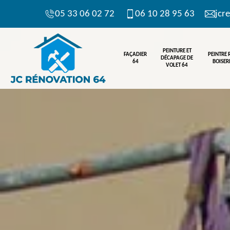
05 33 06 02 72
06 10 28 95 63
jcr
PEINTURE ET
FAÇADIER
PEINTRE
DÉCAPAGE DE
64
BOISERI
VOLET 64