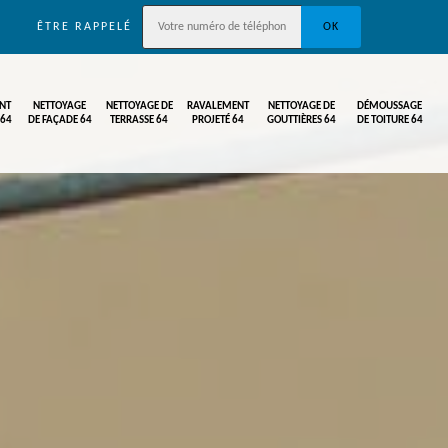
ÊTRE RAPPELÉ
NT
NETTOYAGE
NETTOYAGE DE
RAVALEMENT
NETTOYAGE DE
DÉMOUSSAGE
 64
DE FAÇADE 64
TERRASSE 64
PROJETÉ 64
GOUTTIÈRES 64
DE TOITURE 64