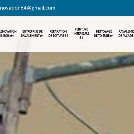
enovation64@gmail.com
PEINTURE
 RÉNOVATION
ENTREPRISE DE
RÉPARATION
NETTOYAGE
RAVALEME
INTÉRIEURE
E, BOIS 64
RAVALEMENT 64
DE TOITURE 64
DE TOITURE 64
DE FAÇADE
64