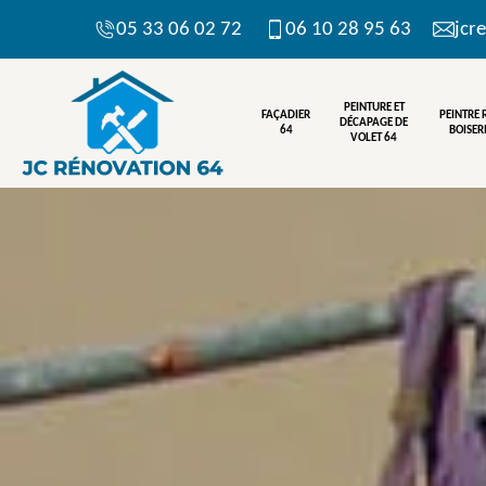
05 33 06 02 72
06 10 28 95 63
jcr
PEINTURE ET
FAÇADIER
PEINTRE
DÉCAPAGE DE
64
BOISERI
VOLET 64