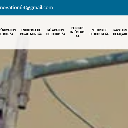
enovation64@gmail.com
PEINTURE
 RÉNOVATION
ENTREPRISE DE
RÉPARATION
NETTOYAGE
RAVALEME
INTÉRIEURE
E, BOIS 64
RAVALEMENT 64
DE TOITURE 64
DE TOITURE 64
DE FAÇADE
64