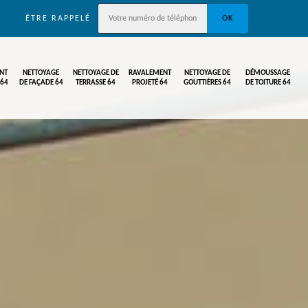
ÊTRE RAPPELÉ
NT
NETTOYAGE
NETTOYAGE DE
RAVALEMENT
NETTOYAGE DE
DÉMOUSSAGE
 64
DE FAÇADE 64
TERRASSE 64
PROJETÉ 64
GOUTTIÈRES 64
DE TOITURE 64