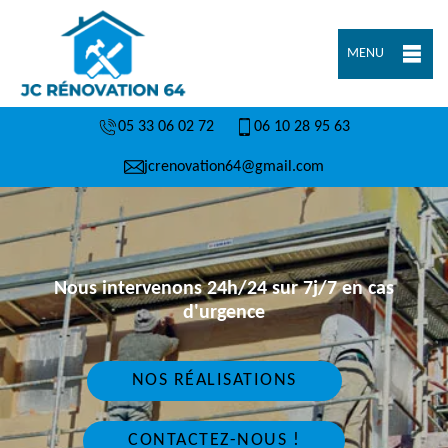
MENU
05 33 06 02 72
06 10 28 95 63
jcrenovation64@gmail.com
Nous intervenons 24h/24 sur 7j/7 en cas
d'urgence
NOS RÉALISATIONS
CONTACTEZ-NOUS !