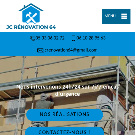
MENU
05 33 06 02 72
06 10 28 95 63
jcrenovation64@gmail.com
Nous intervenons 24h/24 sur 7j/7 en cas
d'urgence
NOS RÉALISATIONS
CONTACTEZ-NOUS !